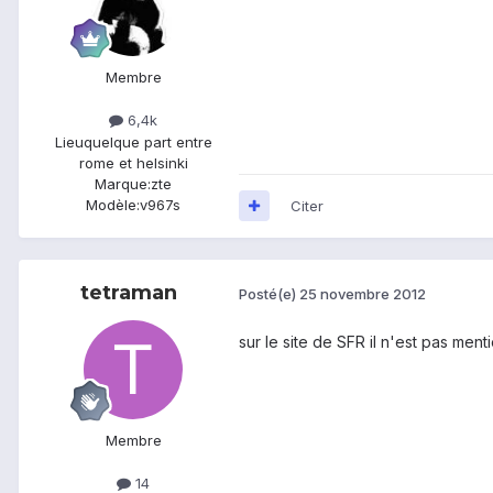
Membre
6,4k
Lieu
quelque part entre
rome et helsinki
Marque:
zte
Modèle:
v967s
Citer
tetraman
Posté(e)
25 novembre 2012
sur le site de SFR il n'est pas men
Membre
14