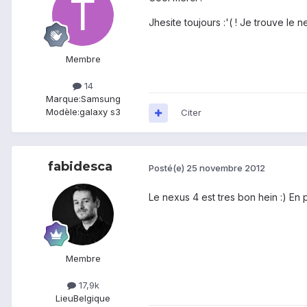
Jhesite toujours :'( ! Je trouve le ne
Membre
14
Marque:
Samsung
Modèle:
galaxy s3
Citer
fabidesca
Posté(e)
25 novembre 2012
Le nexus 4 est tres bon hein :) En p
Membre
17,9k
Lieu
Belgique