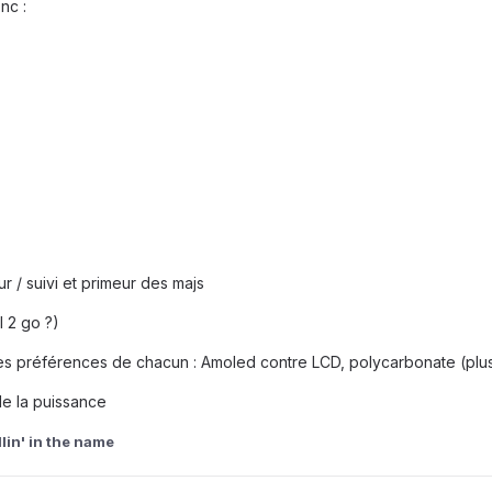
nc :
r / suivi et primeur des majs
l 2 go ?)
es préférences de chacun : Amoled contre LCD, polycarbonate (plus r
de la puissance
lin' in the name