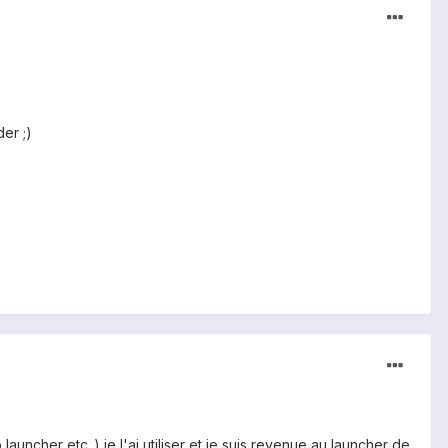
er ;)
auncher etc..) je l'ai utiliser et je suis revenue au launcher de