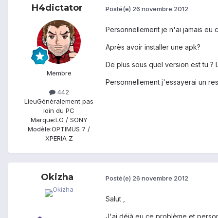
H4dictator
Posté(e)
26 novembre 2012
Personnellement je n'ai jamais eu 
Après avoir installer une apk?
De plus sous quel version est tu ? 
Membre
Personnellement j'essayerai un rese
442
Lieu
Généralement pas
loin du PC
Marque:
LG / SONY
Modèle:
OPTIMUS 7 /
XPERIA Z
Okizha
Posté(e)
26 novembre 2012
Salut ,
J'ai déjà eu ce problème et personel