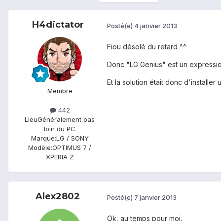
H4dictator
Posté(e)
4 janvier 2013
Fiou désolé du retard ^^
Donc "LG Genius" est un exp
ressi
Et la solution était donc d'installer 
Membre
442
Lieu
Généralement pas
loin du PC
Marque:
LG / SONY
Modèle:
OPTIMUS 7 /
XPERIA Z
Alex2802
Posté(e)
7 janvier 2013
Ok, au temps pour moi.