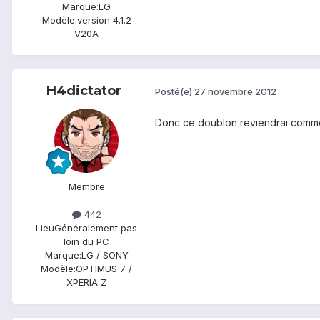
Marque:
LG
Modèle:
version 4.1.2
V20A
H4dictator
Posté(e)
27 novembre 2012
Donc ce doublon reviendrai comme po
Membre
442
Lieu
Généralement pas
loin du PC
Marque:
LG / SONY
Modèle:
OPTIMUS 7 /
XPERIA Z