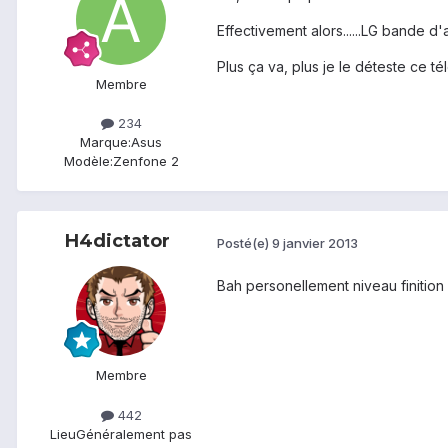
Effectivement alors......LG bande d'a
Plus ça va, plus je le déteste ce t
Membre
234
Marque:
Asus
Modèle:
Zenfone 2
H4dictator
Posté(e)
9 janvier 2013
Bah personellement niveau finition 
Membre
442
Lieu
Généralement pas