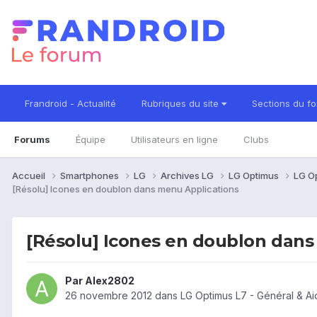
Frandroid - Actualité
Rubriques du site
Sections du f
Forums
Équipe
Utilisateurs en ligne
Clubs
Accueil
Smartphones
LG
Archives LG
LG Optimus
LG O
[Résolu] Icones en doublon dans menu Applications
[Résolu] Icones en doublon dans
Par
Alex2802
26 novembre 2012
dans
LG Optimus L7 - Général & A