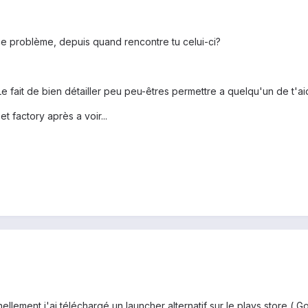
ce problème, depuis quand rencontre tu celui-ci?
Le fait de bien détailler peu peu-êtres permettre a quelqu'un de t'aid
t factory après a voir...
lement j'ai téléchargé un launcher alternatif sur le plays store ( Go l