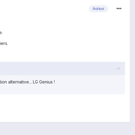
Auteur
e.
iers.
n alternative... LG Genius !