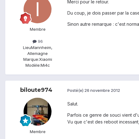
Merci pour le retour.
Du coup, je dois passer par la cas
Sinon autre remarque : c'est norm
Membre
96
Lieu
Mannheim,
Allemagne
Marque:
Xiaomi
Modèle:
Mi4c
biloute974
Posté(e)
26 novembre 2012
Salut.
Parfois ce genre de souci vient d'u
Vu que c'est des reboot incessant,
Membre