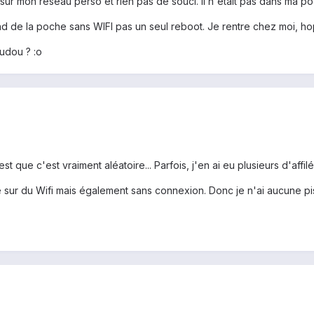
sur mon réseau perso et rien pas de souci. Il n'était pas dans ma po
ond de la poche sans WIFI pas un seul reboot. Je rentre chez moi, 
udou ? :o
est que c'est vraiment aléatoire... Parfois, j'en ai eu plusieurs d'affil
ngue sur du Wifi mais également sans connexion. Donc je n'ai aucune