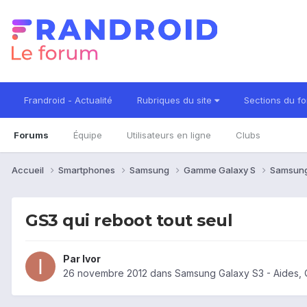
Frandroid - Actualité
Rubriques du site
Sections du f
Forums
Équipe
Utilisateurs en ligne
Clubs
Accueil
Smartphones
Samsung
Gamme Galaxy S
Samsung
GS3 qui reboot tout seul
Par
Ivor
26 novembre 2012
dans
Samsung Galaxy S3 - Aides,