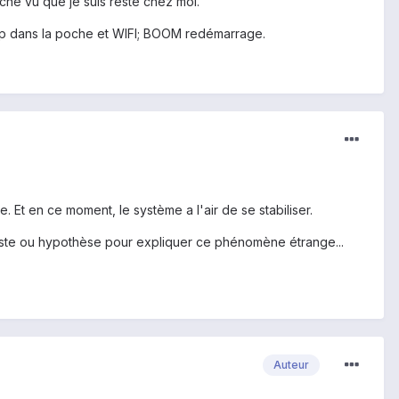
che vu que je suis resté chez moi.
hop dans la poche et WIFI; BOOM redémarrage.
ée. Et en ce moment, le système a l'air de se stabiliser.
 piste ou hypothèse pour expliquer ce phénomène étrange...
Auteur