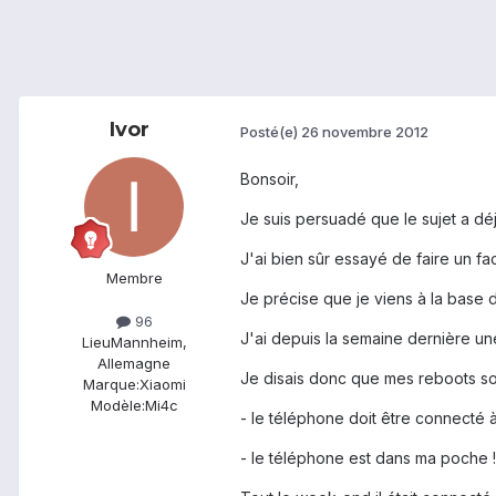
Ivor
Posté(e)
26 novembre 2012
Bonsoir,
Je suis persuadé que le sujet a déj
J'ai bien sûr essayé de faire un fac
Membre
Je précise que je viens à la base
96
J'ai depuis la semaine dernière une
Lieu
Mannheim,
Allemagne
Je disais donc que mes reboots sont
Marque:
Xiaomi
Modèle:
Mi4c
- le téléphone doit être connecté 
- le téléphone est dans ma poche 