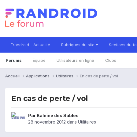
Frandroid - Actualité
Rubriques du site
Sections du f
Forums
Équipe
Utilisateurs en ligne
Clubs
Accueil
Applications
Utilitaires
En cas de perte / vol
En cas de perte / vol
Par
Baleine des Sables
28 novembre 2012
dans
Utilitaires