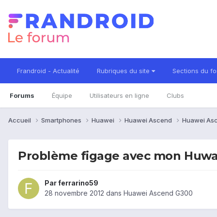
Frandroid - Actualité
Rubriques du site
Sections du f
Forums
Équipe
Utilisateurs en ligne
Clubs
Accueil
Smartphones
Huawei
Huawei Ascend
Huawei As
Problème figage avec mon Huwa
Par
ferrarino59
28 novembre 2012
dans
Huawei Ascend G300