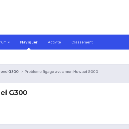
orum
Naviguer
Activité
Classement
cend G300
Problème figage avec mon Huwaei G300
ei G300