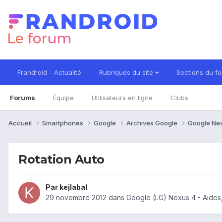
Frandroid - Actualité
Rubriques du site
Sections du f
Forums
Équipe
Utilisateurs en ligne
Clubs
Accueil
Smartphones
Google
Archives Google
Google Ne
Rotation Auto
Par
kejlabal
29 novembre 2012
dans
Google (LG) Nexus 4 - Aides