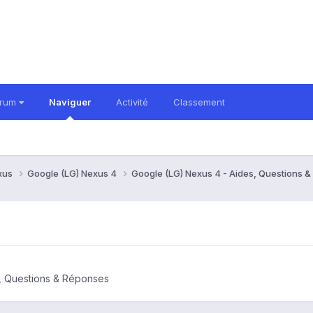
orum
Naviguer
Activité
Classement
xus
Google (LG) Nexus 4
Google (LG) Nexus 4 - Aides, Questions 
, Questions & Réponses