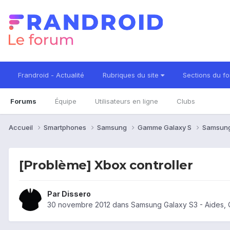
Frandroid - Actualité
Rubriques du site
Sections du f
Forums
Équipe
Utilisateurs en ligne
Clubs
Accueil
Smartphones
Samsung
Gamme Galaxy S
Samsung
[Problème] Xbox controller
Par
Dissero
30 novembre 2012
dans
Samsung Galaxy S3 - Aides,