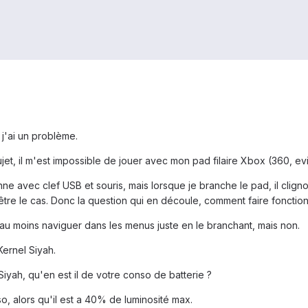
j'ai un problème.
ujet, il m'est impossible de jouer avec mon pad filaire Xbox (360, e
ne avec clef USB et souris, mais lorsque je branche le pad, il clignote
'être le cas. Donc la question qui en découle, comment faire fonctio
au moins naviguer dans les menus juste en le branchant, mais non.
Kernel Siyah.
Siyah, qu'en est il de votre conso de batterie ?
o, alors qu'il est a 40% de luminosité max.