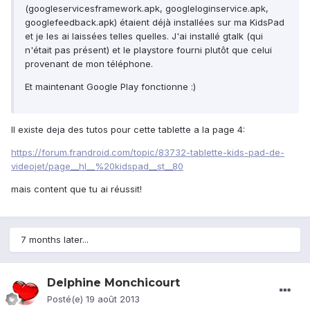
(googleservicesframework.apk, googleloginservice.apk,
googlefeedback.apk) étaient déjà installées sur ma KidsPad
et je les ai laissées telles quelles. J'ai installé gtalk (qui
n'était pas présent) et le playstore fourni plutôt que celui
provenant de mon téléphone.
Et maintenant Google Play fonctionne :)
Il existe deja des tutos pour cette tablette a la page 4:
https://forum.frandroid.com/topic/83732-tablette-kids-pad-de-
videojet/page__hl__%20kidspad__st__80
mais content que tu ai réussit!
7 months later...
Delphine Monchicourt
Posté(e)
19 août 2013