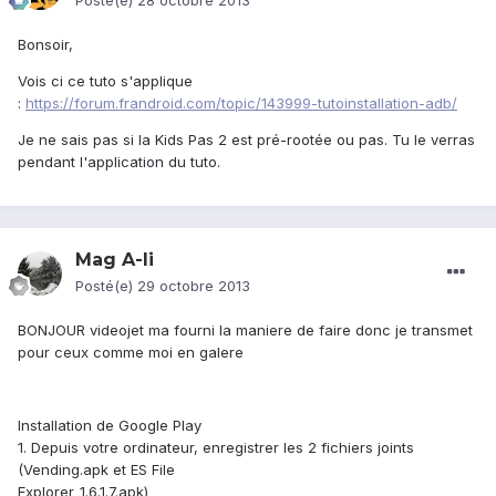
Posté(e)
28 octobre 2013
Bonsoir,
Vois ci ce tuto s'applique
:
https://forum.frandroid.com/topic/143999-tutoinstallation-adb/
Je ne sais pas si la Kids Pas 2 est pré-rootée ou pas. Tu le verras
pendant l'application du tuto.
Mag A-li
Posté(e)
29 octobre 2013
BONJOUR videojet ma fourni la maniere de faire donc je transmet
pour ceux comme moi en galere
Installation de Google Play
1. Depuis votre ordinateur, enregistrer les 2 fichiers joints
(Vending.apk et ES File
Explorer_1.6.1.7.apk)