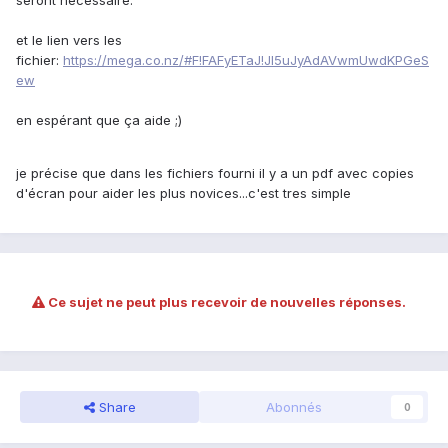
seront nécessaire.
et le lien vers les
fichier:
https://mega.co.nz/#F!FAFyETaJ!Jl5uJyAdAVwmUwdKPGeS
ew
en espérant que ça aide ;)
je précise que dans les fichiers fourni il y a un pdf avec copies
d'écran pour aider les plus novices...c'est tres simple
Ce sujet ne peut plus recevoir de nouvelles réponses.
Share
Abonnés
0