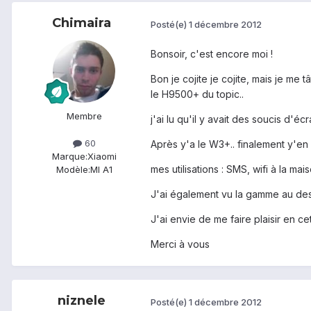
Chimaira
Posté(e)
1 décembre 2012
Bonsoir, c'est encore moi !
Bon je cojite je cojite, mais je me
le H9500+ du topic..
Membre
j'ai lu qu'il y avait des soucis d'é
60
Après y'a le W3+.. finalement y'en 
Marque:
Xiaomi
mes utilisations : SMS, wifi à la ma
Modèle:
MI A1
J'ai également vu la gamme au des
J'ai envie de me faire plaisir en 
Merci à vous
niznele
Posté(e)
1 décembre 2012