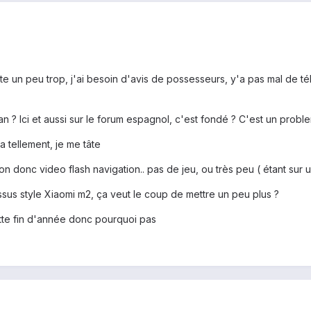
 tâte un peu trop, j'ai besoin d'avis de possesseurs, y'a pas mal de t
cran ? Ici et aussi sur le forum espagnol, c'est fondé ? C'est un prob
a tellement, je me tâte
ison donc video flash navigation.. pas de jeu, ou très peu ( étant sur
sus style Xiaomi m2, ça veut le coup de mettre un peu plus ?
cette fin d'année donc pourquoi pas