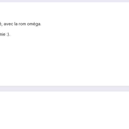
é, avec la rom oméga.
ie :).