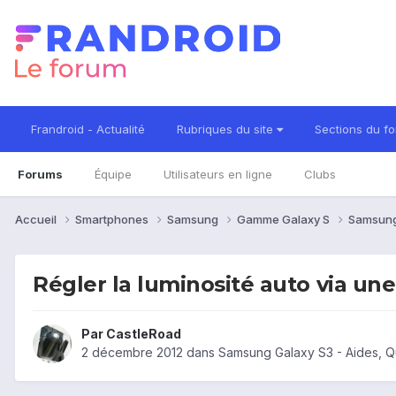
Frandroid - Actualité
Rubriques du site
Sections du f
Forums
Équipe
Utilisateurs en ligne
Clubs
Accueil
Smartphones
Samsung
Gamme Galaxy S
Samsung
Régler la luminosité auto via une
Par
CastleRoad
2 décembre 2012
dans
Samsung Galaxy S3 - Aides, 