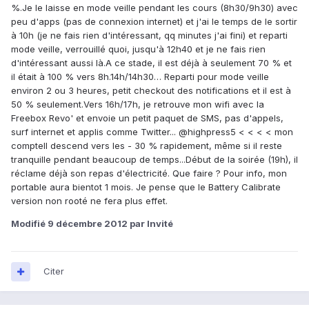
%.Je le laisse en mode veille pendant les cours (8h30/9h30) avec
peu d'apps (pas de connexion internet) et j'ai le temps de le sortir
à 10h (je ne fais rien d'intéressant, qq minutes j'ai fini) et reparti
mode veille, verrouillé quoi, jusqu'à 12h40 et je ne fais rien
d'intéressant aussi là.A ce stade, il est déjà à seulement 70 % et
il était à 100 % vers 8h.14h/14h30… Reparti pour mode veille
environ 2 ou 3 heures, petit checkout des notifications et il est à
50 % seulement.Vers 16h/17h, je retrouve mon wifi avec la
Freebox Revo' et envoie un petit paquet de SMS, pas d'appels,
surf internet et applis comme Twitter... @highpress5 < < < < mon
compteIl descend vers les - 30 % rapidement, même si il reste
tranquille pendant beaucoup de temps...Début de la soirée (19h), il
réclame déjà son repas d'électricité. Que faire ? Pour info, mon
portable aura bientot 1 mois. Je pense que le Battery Calibrate
version non rooté ne fera plus effet.
Modifié
9 décembre 2012
par Invité
Citer