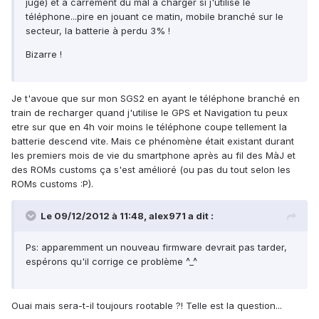
jugé) et à carrément du mal à charger si j'utilise le
téléphone...pire en jouant ce matin, mobile branché sur le
secteur, la batterie à perdu 3% !
Bizarre !
Je t'avoue que sur mon SGS2 en ayant le téléphone branché en
train de recharger quand j'utilise le GPS et Navigation tu peux
etre sur que en 4h voir moins le téléphone coupe tellement la
batterie descend vite. Mais ce phénomène était existant durant
les premiers mois de vie du smartphone après au fil des MàJ et
des ROMs customs ça s'est amélioré (ou pas du tout selon les
ROMs customs :P).
Le 09/12/2012 à 11:48, alex971 a dit :
Ps: apparemment un nouveau firmware devrait pas tarder,
espérons qu'il corrige ce problème ^_^
Ouai mais sera-t-il toujours rootable ?! Telle est la question...