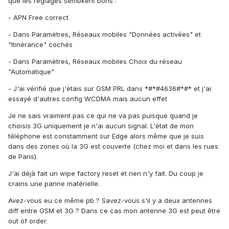
que les réglages sembkent bons :
- APN Free correct
- Dans Paramètres, Réseaux mobiles "Données activées" et
"Itinérance" cochés
- Dans Paramètres, Réseaux mobiles Choix du réseau
"Automatique"
- J'ai vérifié que j'étais sur GSM PRL dans *#*#4636#*#* et j'ai
essayé d'autres config WCDMA mais aucun effet
Je ne sais vraiment pas ce qui ne va pas puisque quand je
choisis 3G uniquement je n'ai aucun signal. L'état de mon
téléphone est constamment sur Edge alors même que je suis
dans des zones où la 3G est couverte (chez moi et dans les rues
de Paris).
J'ai déjà fait un wipe factory reset et rien n'y fait. Du coup je
crains une panne matérielle.
Avez-vous eu ce même pb ? Savez-vous s'il y a deux antennes
diff entre GSM et 3G ? Dans ce cas mon antenne 3G est peut être
out of order.