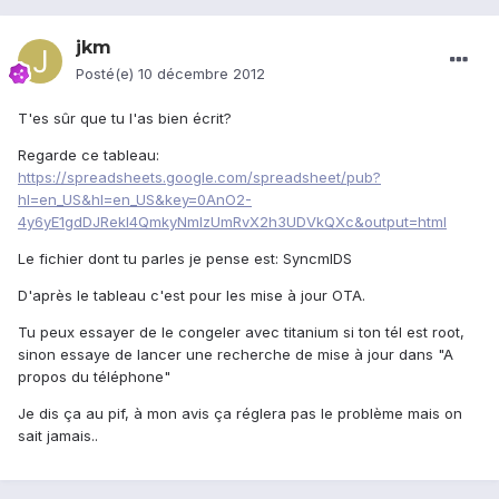
jkm
Posté(e)
10 décembre 2012
T'es sûr que tu l'as bien écrit?
Regarde ce tableau:
https://spreadsheets.google.com/spreadsheet/pub?
hl=en_US&hl=en_US&key=0AnO2-
4y6yE1gdDJRekl4QmkyNmIzUmRvX2h3UDVkQXc&output=html
Le fichier dont tu parles je pense est: SyncmlDS
D'après le tableau c'est pour les mise à jour OTA.
Tu peux essayer de le congeler avec titanium si ton tél est root,
sinon essaye de lancer une recherche de mise à jour dans "A
propos du téléphone"
Je dis ça au pif, à mon avis ça réglera pas le problème mais on
sait jamais..