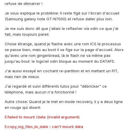
refuse de démarrer !
Je vous explique le problème: Il reste figé sur l'écran d'accueil
(Samsung galaxy note GT-N7000) et refuse daller plus loin.
Je me suis donc dit que j'allais le reflasher via odin ce que j'ai
fait, mais toujours pareil.
Chose étrange, quand je flashe avec une rom ICS le processus
se passe bien, mais au boot il se fige sur la page d'accueil. Alors
qu'avec une rom gingerbread, là le flash ne va même pas
jusqu'au bout. le logiciel odin bloque au moment du DATAFS.
J'ai aussi essayé en cochant re-partition et en mettant un PIT,
mais rien de mieux.
J'ai regardé et suivi différents tutos pour "débricker" ce
téléphone, mais aucun n'a fonctionné !
Autre chose: Quand je le met en mode recovery, il y a deux ligne
en rouge qui disent:
E:failed to mount /data (invalid argument)
E:copy_log_files_to_data :: can't mount data