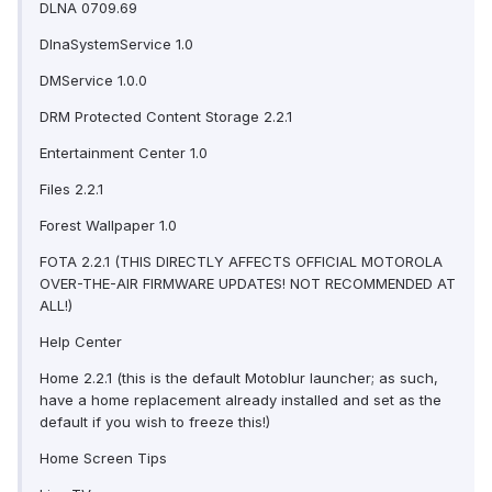
DLNA 0709.69
DlnaSystemService 1.0
DMService 1.0.0
DRM Protected Content Storage 2.2.1
Entertainment Center 1.0
Files 2.2.1
Forest Wallpaper 1.0
FOTA 2.2.1 (THIS DIRECTLY AFFECTS OFFICIAL MOTOROLA
OVER-THE-AIR FIRMWARE UPDATES! NOT RECOMMENDED AT
ALL!)
Help Center
Home 2.2.1 (this is the default Motoblur launcher; as such,
have a home replacement already installed and set as the
default if you wish to freeze this!)
Home Screen Tips