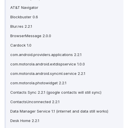
AT&T Navigator
Blockbuster 0.6
Blur.res 2.2.1
BrowserMessage 2.0.0
Cardock 1.0
com.android.providers.applications 2.2.1
com.motorola.android.extdispservice 1.0.0
com.motorola.android.syncml.service 2.2.1
com.motorola.photowidget 2.2.1
Contacts Sync 2.2.1 (google contacts will still sync)
ContactsUnconnected 2.2.1
Data Manager Service 1.1 (internet and data still works)
Desk Home 2.2.1