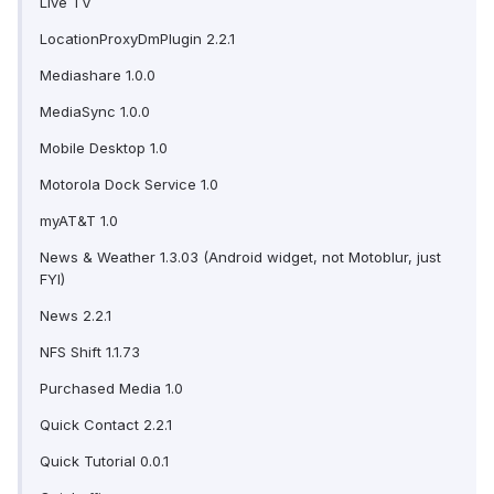
Live TV
LocationProxyDmPlugin 2.2.1
Mediashare 1.0.0
MediaSync 1.0.0
Mobile Desktop 1.0
Motorola Dock Service 1.0
myAT&T 1.0
News & Weather 1.3.03 (Android widget, not Motoblur, just
FYI)
News 2.2.1
NFS Shift 1.1.73
Purchased Media 1.0
Quick Contact 2.2.1
Quick Tutorial 0.0.1