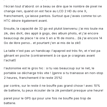
l'écran tout d'abord: on a beau se dire que le nombre de pixel ne
change rien, quand on est face au LCD 2 HD du one X,
franchement, ça laisse pantois. Surtout que j'avais comme toi un
HTC désire également avant.
Ensuite, la capacité de 32 go est plutot bienvenu: j'ai mis toute ma
zik, des divX, des appli à gogo, des album photo, et j'ai encore
beaucoup de place ! le one S en a 16 de moins... (là j'ai encore 14
Go de libre perso... et pourtant j'en ai mis de la zik!)
La taille n'est pas un handicap: l'apapreil est très fin, et n'est pa
gênant en poche (contrairement à ce que je craignais avant
l'achat!)
l'autonomie est le gros hic : si tu vas beaucoup sur le net, le
portable se décharge très vite ! (genre si tu trainasse en non-stop
2 heures, franchement il te reste 25%)
par contre, sur le reste il ne bouffe pas grand chose ! avec 10%
de batterie, tu peux écouter de la zik pendant presque une heure!
pareil pour le GPS qui pour une fois ne bouffe pas trop de
batterie.