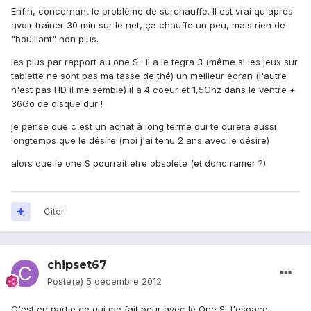
Enfin, concernant le problème de surchauffe. Il est vrai qu'après
avoir traîner 30 min sur le net, ça chauffe un peu, mais rien de
"bouillant" non plus.
les plus par rapport au one S : il a le tegra 3 (même si les jeux sur
tablette ne sont pas ma tasse de thé) un meilleur écran (l'autre
n'est pas HD il me semble) il a 4 coeur et 1,5Ghz dans le ventre +
36Go de disque dur !
je pense que c'est un achat à long terme qui te durera aussi
longtemps que le désire (moi j'ai tenu 2 ans avec le désire)
alors que le one S pourrait etre obsolète (et donc ramer ?)
Citer
chipset67
Posté(e)
5 décembre 2012
C'est en partie ce qui me fait peur avec le One S, l'espace