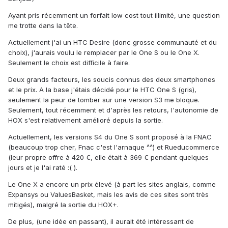
Ayant pris récemment un forfait low cost tout illimité, une question
me trotte dans la tête.
Actuellement j'ai un HTC Desire (donc grosse communauté et du
choix), j'aurais voulu le remplacer par le One S ou le One X.
Seulement le choix est difficile à faire.
Deux grands facteurs, les soucis connus des deux smartphones
et le prix. A la base j'étais décidé pour le HTC One S (gris),
seulement la peur de tomber sur une version S3 me bloque.
Seulement, tout récemment et d'après les retours, l'autonomie de
HOX s'est relativement amélioré depuis la sortie.
Actuellement, les versions S4 du One S sont proposé à la FNAC
(beaucoup trop cher, Fnac c'est l'arnaque ^^) et Rueducommerce
(leur propre offre à 420 €, elle était à 369 € pendant quelques
jours et je l'ai raté :( ).
Le One X a encore un prix élevé (à part les sites anglais, comme
Expansys ou ValuesBasket, mais les avis de ces sites sont très
mitigés), malgré la sortie du HOX+.
De plus, (une idée en passant), il aurait été intéressant de