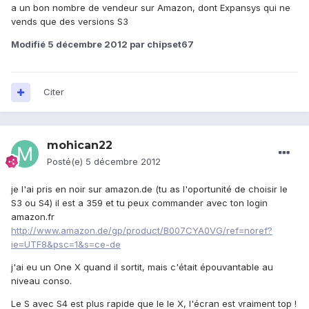
a un bon nombre de vendeur sur Amazon, dont Expansys qui ne
vends que des versions S3
Modifié
5 décembre 2012
par chipset67
Citer
mohican22
Posté(e)
5 décembre 2012
je l'ai pris en noir sur amazon.de (tu as l'oportunité de choisir le
S3 ou S4) il est a 359 et tu peux commander avec ton login
amazon.fr
http://www.amazon.de/gp/product/B007CYA0VG/ref=noref?
ie=UTF8&psc=1&s=ce-de
j'ai eu un One X quand il sortit, mais c'était épouvantable au
niveau conso.
Le S avec S4 est plus rapide que le le X, l'écran est vraiment top !