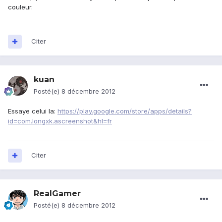
couleur.
Citer
kuan
Posté(e)
8 décembre 2012
Essaye celui la:
https://play.google.com/store/apps/details?
id=com.longxk.ascreenshot&hl=fr
Citer
RealGamer
Posté(e)
8 décembre 2012