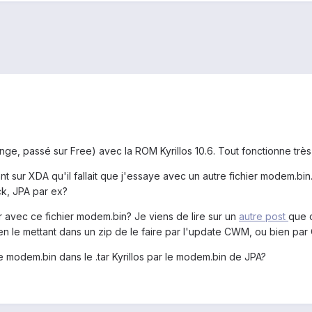
ge, passé sur Free) avec la ROM Kyrillos 10.6. Tout fonctionne très 
 sur XDA qu'il fallait que j'essaye avec un autre fichier modem.bin
ck, JPA par ex?
r avec ce fichier modem.bin? Je viens de lire sur un
autre post
que c
n le mettant dans un zip de le faire par l'update CWM, ou bien par
le modem.bin dans le .tar Kyrillos par le modem.bin de JPA?