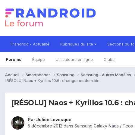
Frandroid - Actualité
Rubriques du site
Sections du f
Forums
Équipe
Utilisateurs en ligne
Clubs
Accueil
Smartphones
Samsung
Samsung - Autres Modèles
[RÉSOLU] Naos + Kyrillos 10.6 : changer modem.bin
[RÉSOLU] Naos + Kyrillos 10.6 : 
Par
Julien Levesque
5 décembre 2012
dans
Samsung Galaxy Naos / Teos 