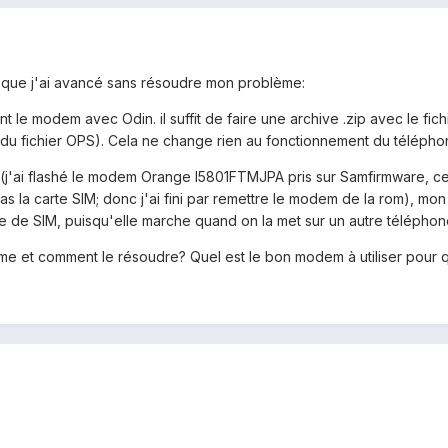
 que j'ai avancé sans résoudre mon problème:
nt le modem avec Odin. il suffit de faire une archive .zip avec le fich
n du fichier OPS). Cela ne change rien au fonctionnement du téléph
j'ai flashé le modem Orange I5801FTMJPA pris sur Samfirmware, ce q
s la carte SIM; donc j'ai fini par remettre le modem de la rom), m
e de SIM, puisqu'elle marche quand on la met sur un autre téléphon
blème et comment le résoudre? Quel est le bon modem à utiliser pou