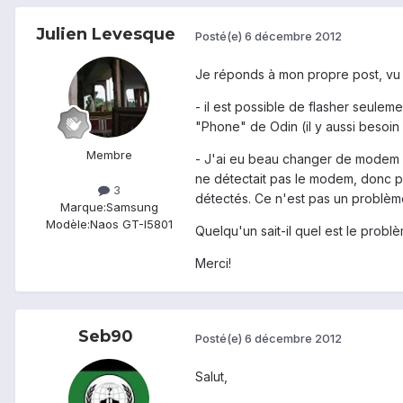
Julien Levesque
Posté(e)
6 décembre 2012
Je réponds à mon propre post, vu
- il est possible de flasher seuleme
"Phone" de Odin (il y aussi besoi
Membre
- J'ai eu beau changer de modem (
ne détectait pas le modem, donc pa
3
détectés. Ce n'est pas un problèm
Marque:
Samsung
Modèle:
Naos GT-I5801
Quelqu'un sait-il quel est le pro
Merci!
Seb90
Posté(e)
6 décembre 2012
Salut,