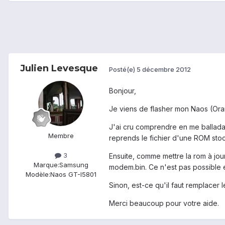
Julien Levesque
Posté(e)
5 décembre 2012
Bonjour,
Je viens de flasher mon Naos (Oran
J'ai cru comprendre en me balladant
Membre
reprends le fichier d'une ROM sto
3
Ensuite, comme mettre la rom à jou
Marque:
Samsung
modem.bin. Ce n'est pas possible e
Modèle:
Naos GT-I5801
Sinon, est-ce qu'il faut remplacer 
Merci beaucoup pour votre aide.