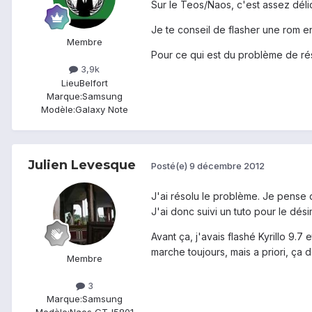
Sur le Teos/Naos, c'est assez dél
Je te conseil de flasher une rom ent
Membre
Pour ce qui est du problème de rés
3,9k
Lieu
Belfort
Marque:
Samsung
Modèle:
Galaxy Note
Julien Levesque
Posté(e)
9 décembre 2012
J'ai résolu le problème. Je pense 
J'ai donc suivi un tuto pour le dés
Avant ça, j'avais flashé Kyrillo 9.7
marche toujours, mais a priori, ça d
Membre
3
Marque:
Samsung
Modèle:
Naos GT-I5801