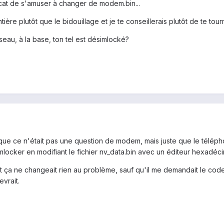
icat de s'amuser à changer de modem.bin...
ière plutôt que le bidouillage et je te conseillerais plutôt de te tou
eau, à la base, ton tel est désimlocké?
que ce n'était pas une question de modem, mais juste que le télépho
imlocker en modifiant le fichier nv_data.bin avec un éditeur hexadécim
 et ça ne changeait rien au problème, sauf qu'il me demandait le code 
evrait.