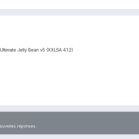
timate Jelly Bean v5 (XXLSA 4.1.2)
nouvelles réponses.