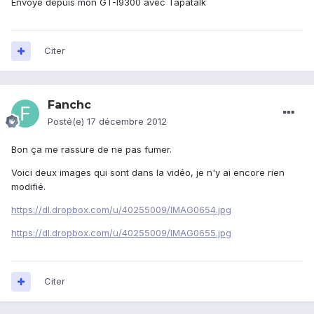
Envoyé depuis mon GT-I9300 avec Tapatalk
Citer
Fanchc
Posté(e)
17 décembre 2012
Bon ça me rassure de ne pas fumer.
Voici deux images qui sont dans la vidéo, je n'y ai encore rien
modifié.
https://dl.dropbox.com/u/40255009/IMAG0654.jpg
https://dl.dropbox.com/u/40255009/IMAG0655.jpg
Citer