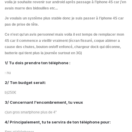
voila je souhaite revenir sur android après passage à l'iphone 4S car j'en
avais marre des bidouilles etc...
Je voulais un système plus stable donc je suis passer à l'iphone 4S car
pas de prise de tête.
Ce n'est qu'un avis personnel mais voila il est temps de remplacer mon
4S car il commence a vieillir vraiment (écran fissuré, coque abimer a
cause des chutes, bouton on/off enfoncé, chargeur dock qui déconne,
batterie qui tient plus la journée surtout en 3G)
1/ Tu dois prendre ton téléphone :
- nu
2/ Ton budget serait:
b)250€
3/ Concernant l'encombrement, tu veux
c)un gros smartphone plus de 4"
4/ Principalement, tu te servira de ton téléphone pour: