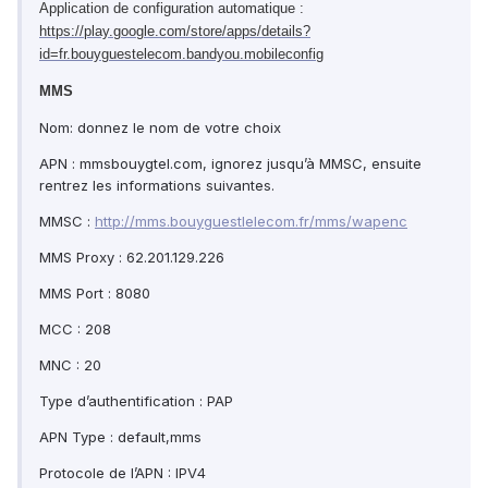
Application de configuration automatique :
https://play.google.com/store/apps/details?
id=fr.bouyguestelecom.bandyou.mobileconfig
MMS
Nom: donnez le nom de votre choix
APN : mmsbouygtel.com, ignorez jusqu’à MMSC, ensuite
rentrez les informations suivantes.
MMSC :
http://mms.bouyguestlelecom.fr/mms/wapenc
MMS Proxy : 62.201.129.226
MMS Port : 8080
MCC : 208
MNC : 20
Type d’authentification : PAP
APN Type : default,mms
Protocole de l’APN : IPV4