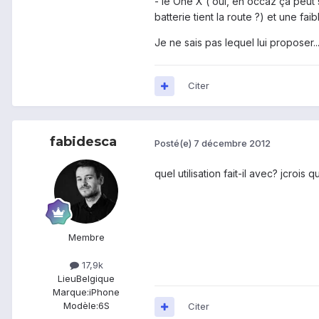
- le One X ( oui, en occaz ça peut
batterie tient la route ?) et une f
Je ne sais pas lequel lui proposer.
Citer
fabidesca
Posté(e)
7 décembre 2012
quel utilisation fait-il avec? jcrois 
Membre
17,9k
Lieu
Belgique
Marque:
iPhone
Modèle:
6S
Citer