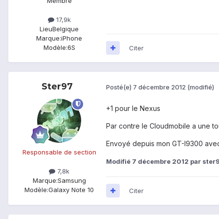
Membre
17,9k
Lieu
Belgique
Marque:
iPhone
Modèle:
6S
Citer
Ster97
Posté(e)
7 décembre 2012
(modifié)
+1 pour le Nexus
Par contre le Cloudmobile a une t
Envoyé depuis mon GT-I9300 avec
Responsable de section
Modifié
7 décembre 2012
par ster
7,8k
Marque:
Samsung
Modèle:
Galaxy Note 10
Citer