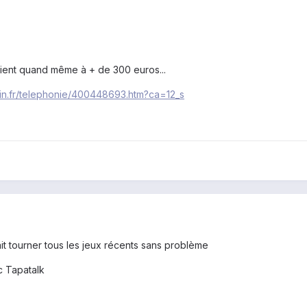
vient quand même à + de 300 euros...
in.fr/telephonie/400448693.htm?ca=12_s
l fait tourner tous les jeux récents sans problème
 Tapatalk