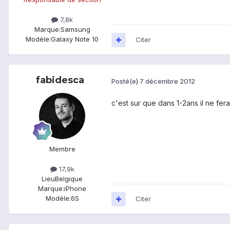
7,8k
Marque:
Samsung
Modèle:
Galaxy Note 10
Citer
fabidesca
Posté(e)
7 décembre 2012
c'est sur que dans 1-2ans il ne fera 
Membre
17,9k
Lieu
Belgique
Marque:
iPhone
Modèle:
6S
Citer