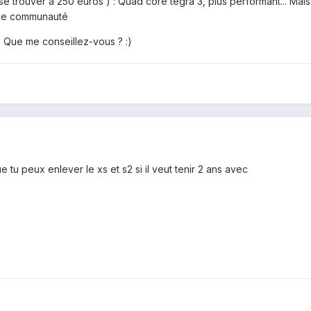
 se trouver à 250 euros ) : Quad core tegra 3, plus performant... Ma
aible communauté
.. Que me conseillez-vous ? :)
que tu peux enlever le xs et s2 si il veut tenir 2 ans avec