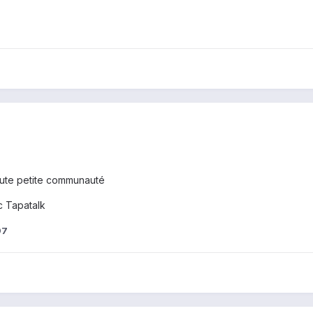
oute petite communauté
 Tapatalk
97