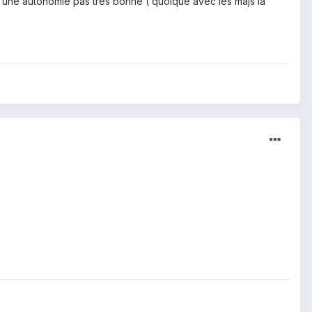
is une autonomie pas très bonne ( quoique avec les majs la