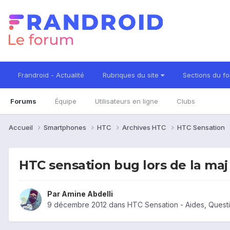
Frandroid - Actualité
Rubriques du site
Sections du f
Forums
Équipe
Utilisateurs en ligne
Clubs
Accueil
Smartphones
HTC
Archives HTC
HTC Sensation
HTC sensation bug lors de la maj
Par
Amine Abdelli
9 décembre 2012
dans
HTC Sensation - Aides, Ques