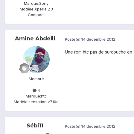
Marque:
Sony
Modèle:
Xperia Z3
Compact
Amine Abdelli
Posté(e)
14 décembre 2012
Une rom htc pas de surcouche en se
Membre
4
Marque:
htc
Modèle:
sensation z710e
Sébi11
Posté(e)
14 décembre 2012