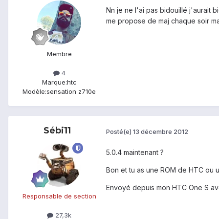
Nn je ne l'ai pas bidouillé j'aurait
me propose de maj chaque soir mai
Membre
4
Marque:
htc
Modèle:
sensation z710e
Sébi11
Posté(e)
13 décembre 2012
5.0.4 maintenant ?
Bon et tu as une ROM de HTC ou u
Envoyé depuis mon HTC One S av
Responsable de section
27,3k