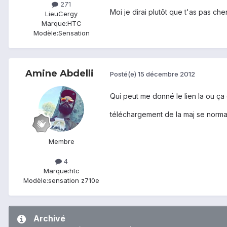
271
Moi je dirai plutôt que t'as pas che
Lieu
Cergy
Marque:
HTC
Modèle:
Sensation
Amine Abdelli
Posté(e)
15 décembre 2012
Qui peut me donné le lien la ou ç
téléchargement de la maj se normal
Membre
4
Marque:
htc
Modèle:
sensation z710e
Archivé