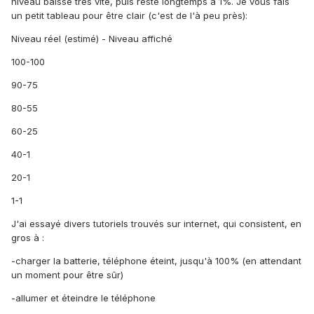
niveau baisse très vite, puis reste longtemps à 1%. Je vous fais
un petit tableau pour être clair (c'est de l'à peu près):
Niveau réel (estimé) - Niveau affiché
100-100
90-75
80-55
60-25
40-1
20-1
1-1
J'ai essayé divers tutoriels trouvés sur internet, qui consistent, en
gros à :
-charger la batterie, téléphone éteint, jusqu'à 100% (en attendant
un moment pour être sûr)
-allumer et éteindre le téléphone