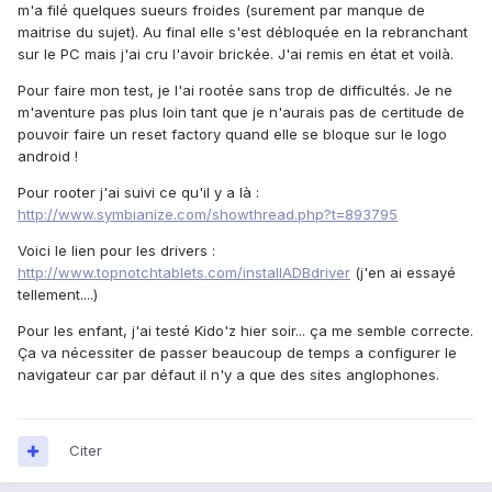
m'a filé quelques sueurs froides (surement par manque de
maitrise du sujet). Au final elle s'est débloquée en la rebranchant
sur le PC mais j'ai cru l'avoir brickée. J'ai remis en état et voilà.
Pour faire mon test, je l'ai rootée sans trop de difficultés. Je ne
m'aventure pas plus loin tant que je n'aurais pas de certitude de
pouvoir faire un reset factory quand elle se bloque sur le logo
android !
Pour rooter j'ai suivi ce qu'il y a là :
http://www.symbianize.com/showthread.php?t=893795
Voici le lien pour les drivers :
http://www.topnotchtablets.com/installADBdriver
(j'en ai essayé
tellement....)
Pour les enfant, j'ai testé Kido'z hier soir... ça me semble correcte.
Ça va nécessiter de passer beaucoup de temps a configurer le
navigateur car par défaut il n'y a que des sites anglophones.
Citer