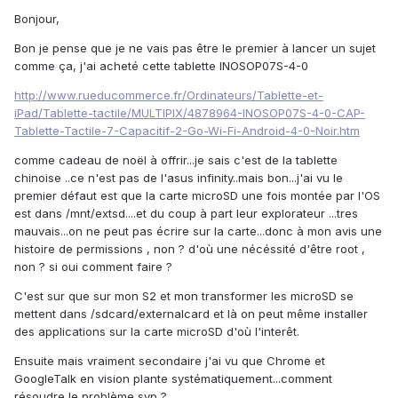
Bonjour,
Bon je pense que je ne vais pas être le premier à lancer un sujet
comme ça, j'ai acheté cette tablette INOSOP07S-4-0
http://www.rueducommerce.fr/Ordinateurs/Tablette-et-
iPad/Tablette-tactile/MULTIPIX/4878964-INOSOP07S-4-0-CAP-
Tablette-Tactile-7-Capacitif-2-Go-Wi-Fi-Android-4-0-Noir.htm
comme cadeau de noël à offrir...je sais c'est de la tablette
chinoise ..ce n'est pas de l'asus infinity..mais bon...j'ai vu le
premier défaut est que la carte microSD une fois montée par l'OS
est dans /mnt/extsd....et du coup à part leur explorateur ...tres
mauvais...on ne peut pas écrire sur la carte...donc à mon avis une
histoire de permissions , non ? d'où une nécéssité d'être root ,
non ? si oui comment faire ?
C'est sur que sur mon S2 et mon transformer les microSD se
mettent dans /sdcard/externalcard et là on peut même installer
des applications sur la carte microSD d'où l'interêt.
Ensuite mais vraiment secondaire j'ai vu que Chrome et
GoogleTalk en vision plante systématiquement...comment
résoudre le problème svp ?