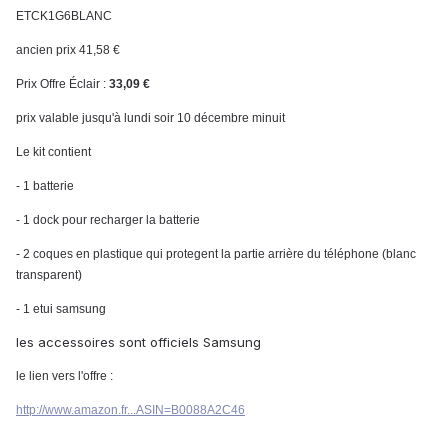
ETCK1G6BLANC
ancien prix 41,58 €
Prix Offre Éclair :
33,09 €
prix valable jusqu'à lundi soir 10 décembre minuit
Le kit contient
- 1 batterie
- 1 dock pour recharger la batterie
- 2 coques en plastique qui protegent la partie arrière du téléphone (blanc
transparent)
- 1 etui samsung
les accessoires sont officiels Samsung
le lien vers l'offre :
http://www.amazon.fr...ASIN=B0088A2C46