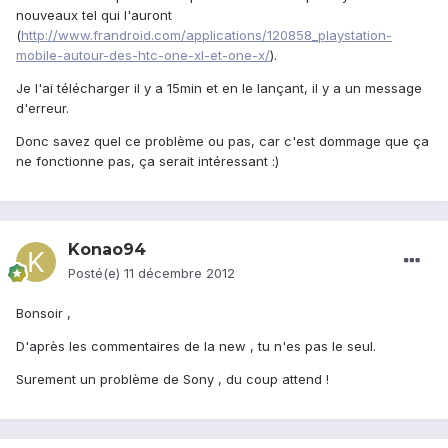
nouveaux tel qui l'auront
(
http://www.frandroid.com/applications/120858_playstation-
mobile-autour-des-htc-one-xl-et-one-x/
).
Je l'ai télécharger il y a 15min et en le lançant, il y a un message
d'erreur.
Donc savez quel ce problème ou pas, car c'est dommage que ça
ne fonctionne pas, ça serait intéressant :)
Konao94
Posté(e)
11 décembre 2012
Bonsoir ,
D'après les commentaires de la new , tu n'es pas le seul.
Surement un problème de Sony , du coup attend !