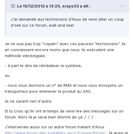
Le 15/12/2012 à 13:25, xrays33 a dit :
J'ai demandé aux techniciens d'Asus de venir jeter un coup
d'oeil sur ce forum, wait and see!
Je ne suis pas trop "copain" avec ces pauvres "techniciens". Ils
en connaissent encore moins que nous. Ils exécutent une
méthode stéréotypée :
- à part te dire de réinitialiser le système,
ou
- nous vous donnons un n° de RMA et nous vous envoyons un
transporteur pour emmener le produit au SAV,
ils ne savent rien d'autre.
Et tu crois qu'ils ont le temps de venir lire des messages sur un
forum. Alors là je serai bien étonné de çà :/ :/ :/
J'intervenais aussi sur un autre forum traitant d'Asus
http://www.forum-des-portables-asus.fr/www/forum/
, là aussi je