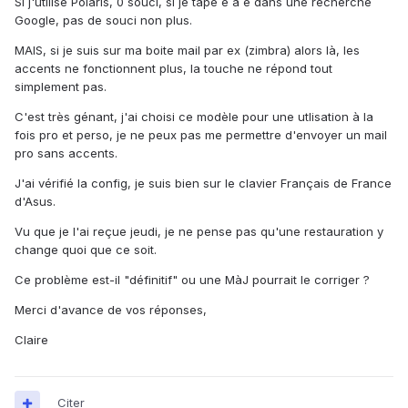
Si j'utilise Polaris, 0 souci, si je tape é à ê dans une recherche
Google, pas de souci non plus.
MAIS, si je suis sur ma boite mail par ex (zimbra) alors là, les
accents ne fonctionnent plus, la touche ne répond tout
simplement pas.
C'est très génant, j'ai choisi ce modèle pour une utlisation à la
fois pro et perso, je ne peux pas me permettre d'envoyer un mail
pro sans accents.
J'ai vérifié la config, je suis bien sur le clavier Français de France
d'Asus.
Vu que je l'ai reçue jeudi, je ne pense pas qu'une restauration y
change quoi que ce soit.
Ce problème est-il "définitif" ou une MàJ pourrait le corriger ?
Merci d'avance de vos réponses,
Claire
Citer