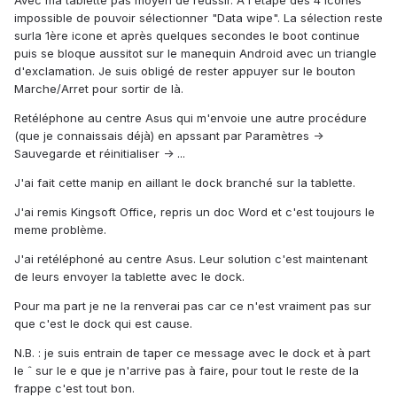
Avec ma tablette pas moyen de réussir. A l'étape des 4 icones
impossible de pouvoir sélectionner "Data wipe". La sélection reste
surla 1ère icone et après quelques secondes le boot continue
puis se bloque aussitot sur le manequin Android avec un triangle
d'exclamation. Je suis obligé de rester appuyer sur le bouton
Marche/Arret pour sortir de là.
Retéléphone au centre Asus qui m'envoie une autre procédure
(que je connaissais déjà) en apssant par Paramètres ->
Sauvegarde et réinitialiser -> ...
J'ai fait cette manip en aillant le dock branché sur la tablette.
J'ai remis Kingsoft Office, repris un doc Word et c'est toujours le
meme problème.
J'ai retéléphoné au centre Asus. Leur solution c'est maintenant
de leurs envoyer la tablette avec le dock.
Pour ma part je ne la renverai pas car ce n'est vraiment pas sur
que c'est le dock qui est cause.
N.B. : je suis entrain de taper ce message avec le dock et à part
le ˆ sur le e que je n'arrive pas à faire, pour tout le reste de la
frappe c'est tout bon.