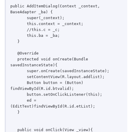
public AddItemDialog(Context _context, 
BaseAdapter _ba) {

       super(_context);

       this.context = _context;

       //this.c = _c;        

       this.ba = _ba;

   }

   @Override

   protected void onCreate(Bundle 
savedInstanceState){

       super.onCreate(savedInstanceState);

       setContentView(R.layout.addlist);

       Button button = (Button) 
findViewById(R.id.btvalid);

       button.setOnClickListener(this);

       ed = 
(EditText)findViewById(R.id.etList);

   }

   public void onClick(View _view){
