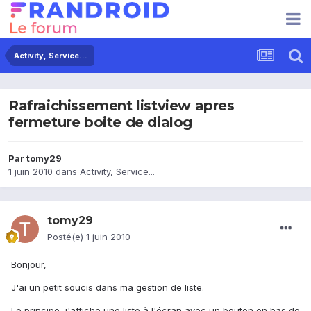
Activity, Service...
Rafraichissement listview apres
fermeture boite de dialog
Par
tomy29
1 juin 2010
dans
Activity, Service...
tomy29
Posté(e)
1 juin 2010
Bonjour,
J'ai un petit soucis dans ma gestion de liste.
Le principe, j'affiche une liste à l'écran avec un bouton en bas de