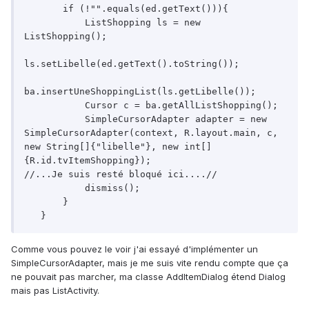
       if (!"".equals(ed.getText())){

           ListShopping ls = new 
ListShopping();

ls.setLibelle(ed.getText().toString());

ba.insertUneShoppingList(ls.getLibelle());

           Cursor c = ba.getAllListShopping();

           SimpleCursorAdapter adapter = new 
SimpleCursorAdapter(context, R.layout.main, c, 
new String[]{"libelle"}, new int[]
{R.id.tvItemShopping});

//...Je suis resté bloqué ici....//

           dismiss();

       }

   }
Comme vous pouvez le voir j'ai essayé d'implémenter un
SimpleCursorAdapter, mais je me suis vite rendu compte que ça
ne pouvait pas marcher, ma classe AddItemDialog étend Dialog
mais pas ListActivity.