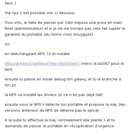
faux :)
Via nps c'est possible voir ci dessous.
Pour info, le faite de passer par Odin impose une prise en main
Root (administrateur) et si je ne me trompe pas cela fait sauter la
garantie du portable (du moins chez bouygues).
So:
en téléchargeant NPS 1.5 et installe
http://dl.free.fr/getfile.pl?file=/NGDX0wTj
(merci à taz067 pour le
lien)
ensuite tu passe en mode debug ton galaxy, et tu le branche a
ton pc
là NPS va installé les drivers (si ce n'es pas déjà fait)
ensuite sous le NPS il détecte ton portable et propose la maj. (les
versions antérieur de NPS de détecte pas le spica).
A la suite tu effectue la maj, normalement elle plante :\ et te
demande de passer le portable en récupération d'urgence.