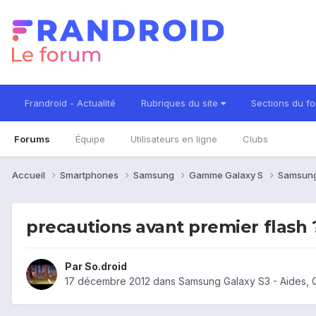
Frandroid - Actualité
Rubriques du site
Sections du f
Forums
Équipe
Utilisateurs en ligne
Clubs
Accueil
Smartphones
Samsung
Gamme Galaxy S
Samsung
precautions avant premier flash 
Par
So.droid
17 décembre 2012
dans
Samsung Galaxy S3 - Aides, 