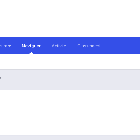
orum
Naviguer
Activité
Classement
é