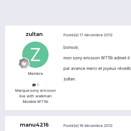
zultan
Posté(e)
17 décembre 2012
bonsoir,
mon sony ericsson WT19i admet-il 
par avance merci et joyeux réveill
Membre
zultan.
1
Marque:
sony ericsson
live with walkman
Modèle:
WT19i
manu4216
Posté(e)
18 décembre 2012