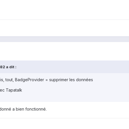
2 a dit :
lis, tout, BadgeProvider = supprimer les données
ec Tapatalk
 donné a bien fonctionné.