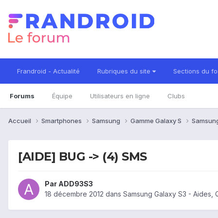
Frandroid - Actualité
Rubriques du site
Sections du f
Forums
Équipe
Utilisateurs en ligne
Clubs
Accueil
Smartphones
Samsung
Gamme Galaxy S
Samsung
[AIDE] BUG -> (4) SMS
Par
ADD93S3
18 décembre 2012
dans
Samsung Galaxy S3 - Aides, 