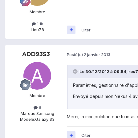
Membre
1,1k
Lieu
7.8
Citer
ADD93S3
Posté(e)
2 janvier 2013
Le 30/12/2012 à 09:54, ros78
Paramètres, gestionnaire d'app
Membre
Envoyé depuis mon Nexus 4 av
6
Marque:
Samsung
Merci, la manipulation que tu m'as
Modèle:
Galaxy S3
Citer