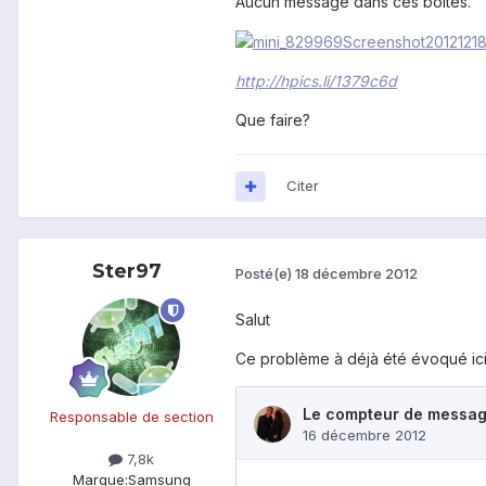
Aucun message dans ces boites.
http://hpics.li/1379c6d
Que faire?
Citer
Ster97
Posté(e)
18 décembre 2012
Salut
Ce problème à déjà été évoqué ici
Responsable de section
7,8k
Marque:
Samsung