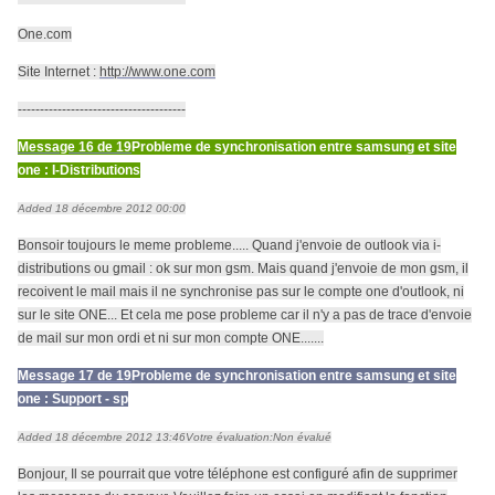
One.com
Site Internet :
http://www.one.com
--------------------------------------
Message 16 de 19
Probleme de synchronisation entre samsung et site
one : I-Distributions
Added 18 décembre 2012 00:00
Bonsoir toujours le meme probleme..... Quand j'envoie de outlook via i-
distributions ou gmail : ok sur mon gsm. Mais quand j'envoie de mon gsm, il
recoivent le mail mais il ne synchronise pas sur le compte one d'outlook, ni
sur le site ONE... Et cela me pose probleme car il n'y a pas de trace d'envoie
de mail sur mon ordi et ni sur mon compte ONE.......
Message 17 de 19
Probleme de synchronisation entre samsung et site
one : Support - sp
Added 18 décembre 2012 13:46
Votre évaluation:
Non évalué
Bonjour, Il se pourrait que votre téléphone est configuré afin de supprimer