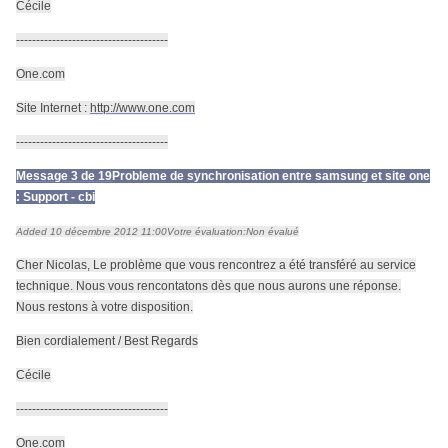
Cécile
--------------------------------------
One.com
Site Internet :
http://www.one.com
--------------------------------------
Message 3 de 19
Probleme de synchronisation entre samsung et site one
: Support - cbi
Added 10 décembre 2012 11:00
Votre évaluation:
Non évalué
Cher Nicolas, Le problème que vous rencontrez a été transféré au service
technique. Nous vous rencontatons dès que nous aurons une réponse.
Nous restons à votre disposition.
Bien cordialement / Best Regards
Cécile
--------------------------------------
One.com