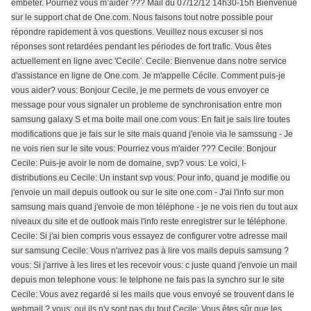
embeter. Pourriez vous m’aider ??? Mail du 07/12/12 14h30-15h Bienvenue
sur le support chat de One.com. Nous faisons tout notre possible pour
répondre rapidement à vos questions. Veuillez nous excuser si nos
réponses sont retardées pendant les périodes de fort trafic. Vous êtes
actuellement en ligne avec 'Cecile'. Cecile: Bienvenue dans notre service
d'assistance en ligne de One.com. Je m'appelle Cécile. Comment puis-je
vous aider? vous: Bonjour Cecile, je me permets de vous envoyer ce
message pour vous signaler un probleme de synchronisation entre mon
samsung galaxy S et ma boite mail one.com vous: En fait je sais lire toutes
modifications que je fais sur le site mais quand j'enoie via le samssung - Je
ne vois rien sur le site vous: Pourriez vous m'aider ??? Cecile: Bonjour
Cecile: Puis-je avoir le nom de domaine, svp? vous: Le voici, I-
distributions.eu Cecile: Un instant svp vous: Pour info, quand je modifie ou
j'envoie un mail depuis outlook ou sur le site one.com - J'ai l'info sur mon
samsung mais quand j'envoie de mon téléphone - je ne vois rien du tout aux
niveaux du site et de outlook mais l'info reste enregistrer sur le téléphone.
Cecile: Si j'ai bien compris vous essayez de configurer votre adresse mail
sur samsung Cecile: Vous n'arrivez pas à lire vos mails depuis samsung ?
vous: Si j'arrive à les lires et les recevoir vous: c juste quand j'envoie un mail
depuis mon telephone vous: le telphone ne fais pas la synchro sur le site
Cecile: Vous avez regardé si les mails que vous envoyé se trouvent dans le
webmail ? vous: oui ils n'y sont pas du tout Cecile: Vous êtes sûr que les