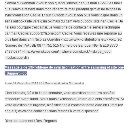
d'envoi du webmail ? vous: non quand j'envoie depuis mon GSM - les mails
que j'envoie restent dans mon répertoire mail (sent)du gsm et ne fait pas la
synchronisation Cecile: Et sur Outlook ? vous: non plus vous: c que dans un
sens outlook+site vers gsm ok mais du gsm vers outlook+site rien Cecile: Je
ne sais pourquoi c'est ainsi. Je vous prie de contacter le service technique
par mail Cecile: support@fr.one.com Cecile: Vous recevrez une réponse au
plus tard dans 24h Nicolas Guerdin <
http://www.i-distributions.eu/>
voiture2
Numero de TVA : BE 0877 751 515 Numero de Banque ING : BE16 3770
3437 0874 <
http://www.skype.com/intl/fr/welcomeback/>
skype_logo :
nicolas.guerdin
Message 2 de 19
Probleme de synchronisation entre samsung et site one
: Support - cbi
Added 8 décembre 2012 11:11
Votre évaluation:
Non évalué
Cher Nicolas, Dû à la fin de semaine, votre question ne pourra pas être
répondue avant lundi. Nous nous excusons du retard que cela entraînera. Si
votre question est urgente, n'hésitez pas à contacter notre Aide en Direct (en
anglais) www.one.com/chat Nous restons à votre disposition.
Bien cordialement / Best Regards