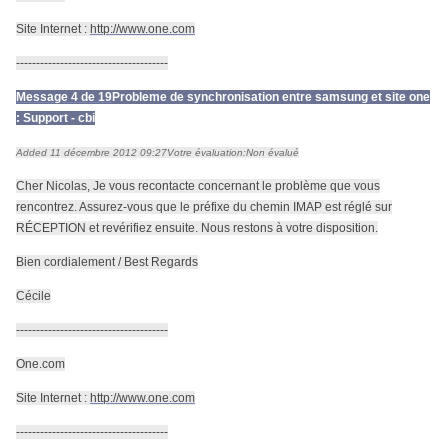
Site Internet :
http://www.one.com
--------------------------------------
Message 4 de 19
Probleme de synchronisation entre samsung et site one
: Support - cbi
Added 11 décembre 2012 09:27
Votre évaluation:
Non évalué
Cher Nicolas, Je vous recontacte concernant le problème que vous
rencontrez. Assurez-vous que le préfixe du chemin IMAP est réglé sur
RÉCEPTION et revérifiez ensuite. Nous restons à votre disposition.
Bien cordialement / Best Regards
Cécile
--------------------------------------
One.com
Site Internet :
http://www.one.com
--------------------------------------