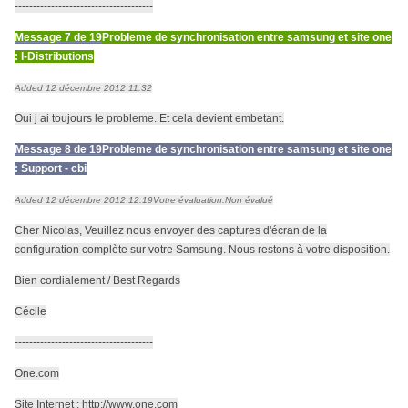
--------------------------------------
Message 7 de 19
Probleme de synchronisation entre samsung et site one
: I-Distributions
Added 12 décembre 2012 11:32
Oui j ai toujours le probleme. Et cela devient embetant.
Message 8 de 19
Probleme de synchronisation entre samsung et site one
: Support - cbi
Added 12 décembre 2012 12:19
Votre évaluation:
Non évalué
Cher Nicolas, Veuillez nous envoyer des captures d'écran de la
configuration complète sur votre Samsung. Nous restons à votre disposition.
Bien cordialement / Best Regards
Cécile
--------------------------------------
One.com
Site Internet :
http://www.one.com