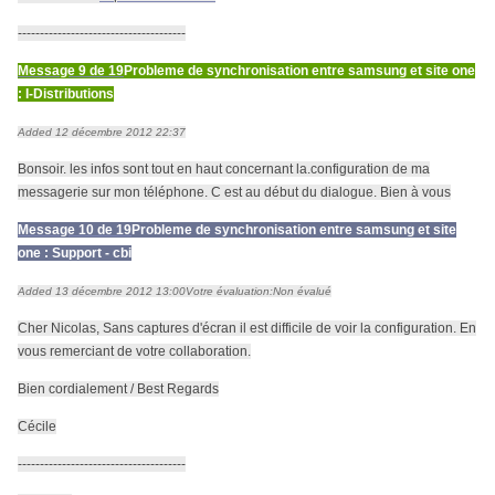
--------------------------------------
Message 9 de 19
Probleme de synchronisation entre samsung et site one
: I-Distributions
Added 12 décembre 2012 22:37
Bonsoir. les infos sont tout en haut concernant la.configuration de ma
messagerie sur mon téléphone. C est au début du dialogue. Bien à vous
Message 10 de 19
Probleme de synchronisation entre samsung et site
one : Support - cbi
Added 13 décembre 2012 13:00
Votre évaluation:
Non évalué
Cher Nicolas, Sans captures d'écran il est difficile de voir la configuration. En
vous remerciant de votre collaboration.
Bien cordialement / Best Regards
Cécile
--------------------------------------