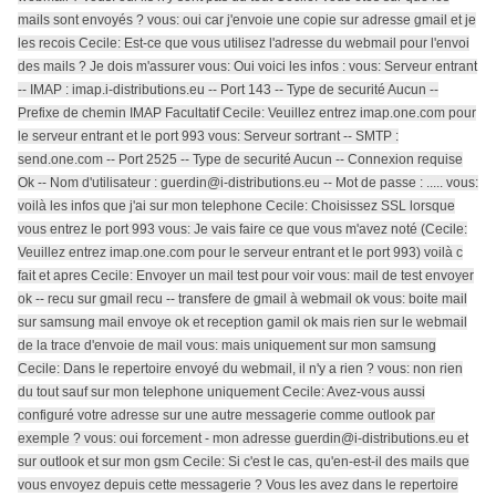
mails sont envoyés ? vous: oui car j'envoie une copie sur adresse gmail et je
les recois Cecile: Est-ce que vous utilisez l'adresse du webmail pour l'envoi
des mails ? Je dois m'assurer vous: Oui voici les infos : vous: Serveur entrant
-- IMAP : imap.i-distributions.eu -- Port 143 -- Type de securité Aucun --
Prefixe de chemin IMAP Facultatif Cecile: Veuillez entrez imap.one.com pour
le serveur entrant et le port 993 vous: Serveur sortrant -- SMTP :
send.one.com -- Port 2525 -- Type de securité Aucun -- Connexion requise
Ok -- Nom d'utilisateur : guerdin@i-distributions.eu -- Mot de passe : ..... vous:
voilà les infos que j'ai sur mon telephone Cecile: Choisissez SSL lorsque
vous entrez le port 993 vous: Je vais faire ce que vous m'avez noté (Cecile:
Veuillez entrez imap.one.com pour le serveur entrant et le port 993) voilà c
fait et apres Cecile: Envoyer un mail test pour voir vous: mail de test envoyer
ok -- recu sur gmail recu -- transfere de gmail à webmail ok vous: boite mail
sur samsung mail envoye ok et reception gamil ok mais rien sur le webmail
de la trace d'envoie de mail vous: mais uniquement sur mon samsung
Cecile: Dans le repertoire envoyé du webmail, il n'y a rien ? vous: non rien
du tout sauf sur mon telephone uniquement Cecile: Avez-vous aussi
configuré votre adresse sur une autre messagerie comme outlook par
exemple ? vous: oui forcement - mon adresse guerdin@i-distributions.eu et
sur outlook et sur mon gsm Cecile: Si c'est le cas, qu'en-est-il des mails que
vous envoyez depuis cette messagerie ? Vous les avez dans le repertoire