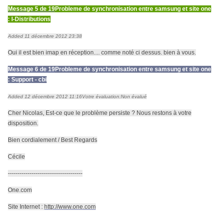
Message 5 de 19
Probleme de synchronisation entre samsung et site one
: I-Distributions
Added 11 décembre 2012 23:38
Oui il est bien imap en réception.... comme noté ci dessus. bien à vous.
Message 6 de 19
Probleme de synchronisation entre samsung et site one
: Support - cbi
Added 12 décembre 2012 11:16
Votre évaluation:
Non évalué
Cher Nicolas, Est-ce que le problème persiste ? Nous restons à votre
disposition.
Bien cordialement / Best Regards
Cécile
--------------------------------------
One.com
Site Internet :
http://www.one.com