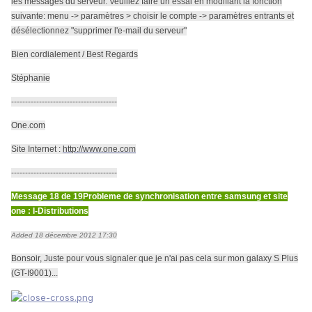
les messages du serveur. Veuillez faire un essai en modifiant la fonction
suivante: menu -> paramètres > choisir le compte -> paramètres entrants et
désélectionnez "supprimer l'e-mail du serveur"
Bien cordialement / Best Regards
Stéphanie
--------------------------------------
One.com
Site Internet :
http://www.one.com
--------------------------------------
Message 18 de 19
Probleme de synchronisation entre samsung et site
one : I-Distributions
Added 18 décembre 2012 17:30
Bonsoir, Juste pour vous signaler que je n'ai pas cela sur mon galaxy S Plus
(GT-I9001)...