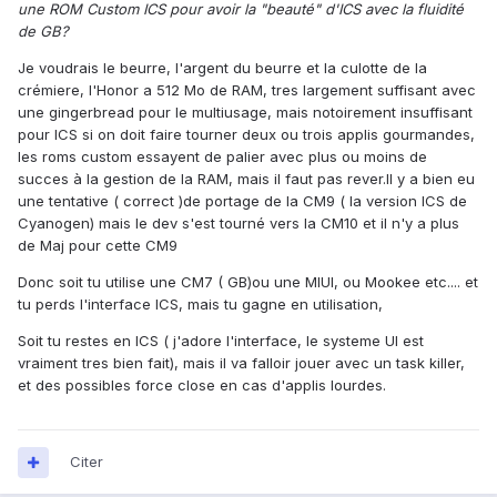
une ROM Custom ICS pour avoir la "beauté" d'ICS avec la fluidité
de GB?
Je voudrais le beurre, l'argent du beurre et la culotte de la
crémiere, l'Honor a 512 Mo de RAM, tres largement suffisant avec
une gingerbread pour le multiusage, mais notoirement insuffisant
pour ICS si on doit faire tourner deux ou trois applis gourmandes,
les roms custom essayent de palier avec plus ou moins de
succes à la gestion de la RAM, mais il faut pas rever.Il y a bien eu
une tentative ( correct )de portage de la CM9 ( la version ICS de
Cyanogen) mais le dev s'est tourné vers la CM10 et il n'y a plus
de Maj pour cette CM9
Donc soit tu utilise une CM7 ( GB)ou une MIUI, ou Mookee etc.... et
tu perds l'interface ICS, mais tu gagne en utilisation,
Soit tu restes en ICS ( j'adore l'interface, le systeme UI est
vraiment tres bien fait), mais il va falloir jouer avec un task killer,
et des possibles force close en cas d'applis lourdes.
Citer