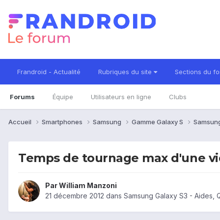
Frandroid - Actualité
Rubriques du site
Sections du f
Forums
Équipe
Utilisateurs en ligne
Clubs
Accueil
Smartphones
Samsung
Gamme Galaxy S
Samsung
Temps de tournage max d'une v
Par
William Manzoni
21 décembre 2012
dans
Samsung Galaxy S3 - Aides, 