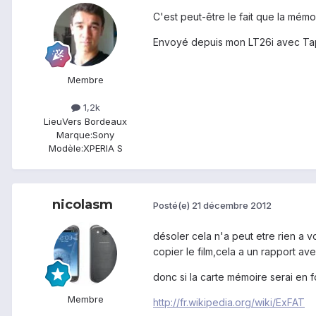
C'est peut-être le fait que la mémo
Envoyé depuis mon LT26i avec Ta
Membre
1,2k
Lieu
Vers Bordeaux
Marque:
Sony
Modèle:
XPERIA S
nicolasm
Posté(e)
21 décembre 2012
désoler cela n'a peut etre rien a v
copier le film,cela a un rapport av
donc si la carte mémoire serai en f
Membre
http://fr.wikipedia.org/wiki/ExFAT