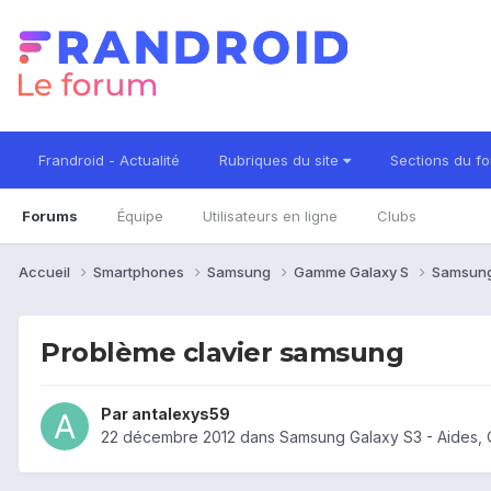
Frandroid - Actualité
Rubriques du site
Sections du f
Forums
Équipe
Utilisateurs en ligne
Clubs
Accueil
Smartphones
Samsung
Gamme Galaxy S
Samsung
Problème clavier samsung
Par
antalexys59
22 décembre 2012
dans
Samsung Galaxy S3 - Aides,