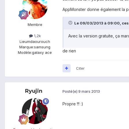
AppMonster donne également la poss
Le 09/03/2013 à 09:00, cesse
Membre
Avec la version gratuite, ça mar
1,2k
Lieu
mdaourouch
Marque:
samsung
de rien
Modèle:
galaxy ace
Citer
Ryujin
Posté(e)
9 mars 2013
Propre !!! :)