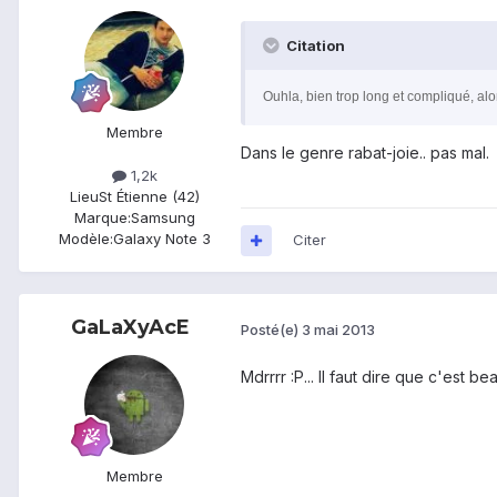
Citation
Ouhla, bien trop long et compliqué, alo
Membre
Dans le genre rabat-joie.. pas mal.
1,2k
Lieu
St Étienne (42)
Marque:
Samsung
Modèle:
Galaxy Note 3
Citer
GaLaXyAcE
Posté(e)
3 mai 2013
Mdrrrr :P... Il faut dire que c'es
Membre