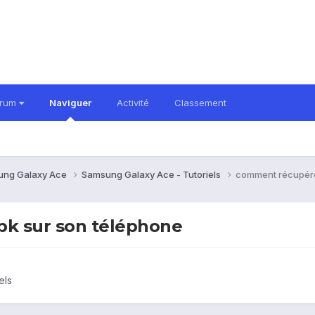
orum
Naviguer
Activité
Classement
ung Galaxy Ace
Samsung Galaxy Ace - Tutoriels
comment récupérer
pk sur son téléphone
els