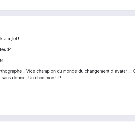
ram ,lol !
tes :P
r :
orthographe _ Vice champion du monde du changement d'avatar __ C
 sans dormir... Un champion ! :P