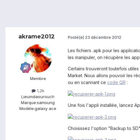
akrame2012
Posté(e)
23 décembre 2012
Les fichiers .apk pour les applica
les manipuler, on récupère les appl
Certains trouveront toutefois utile
Market. Nous allons pouvoir les réc
Membre
ou en scannant ce
code QR
:
1,2k
Lieu
mdaourouch
Marque:
samsung
Une fois l'appli installée, lancez 
Modèle:
galaxy ace
Choisissez l'option "Backup to SD"