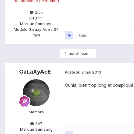
Responsable de section
2,5k
Lieu
???
Marque:
Samsung
Modèle:
Galaxy Ace / S4
mini
Citer
1 month later...
GaLaXyAcE
Posté(e)
2 mai 2013
Ouhla, bien trop long et compliqué,
Membre
847
Marque:
Samsung