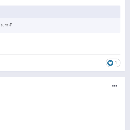
:P
 suffit
1