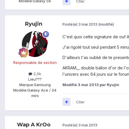
Modèle:
Galaxy S6
Citer
Ryujin
Posté(e)
3 mai 2013
(modifié)
C'est quoi cette signature de ouf Ak
J'ai rigolé tout seul pendant 5 minu
D'ailleurs t'as oublié de te presente
Responsable de section
AKRAM__ double ballon d'or de l'
2,5k
l'univers avec 64 jours sur le forum
Lieu
???
Modifié
3 mai 2013
par Ryujin
Marque:
Samsung
Modèle:
Galaxy Ace / S4
mini
Citer
Wap A KrOo
Posté(e)
3 mai 2013