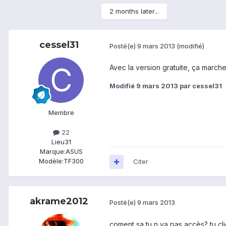
2 months later...
cessel31
Posté(e)
9 mars 2013
(modifié)
Avec la version gratuite, ça marche
Modifié
9 mars 2013
par cessel31
Membre
22
Lieu
31
Marque:
ASUS
Modèle:
TF300
Citer
akrame2012
Posté(e)
9 mars 2013
coment sa tu n ya pas accès? tu cli