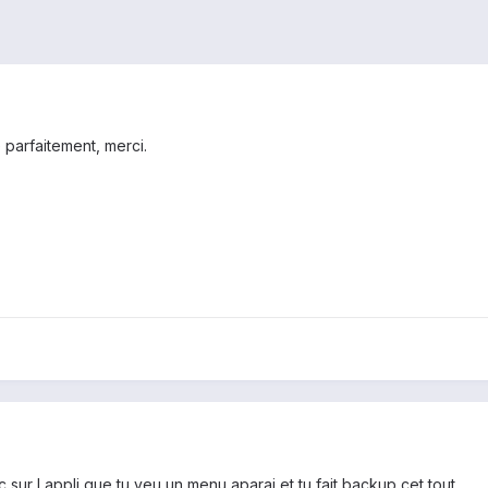
 parfaitement, merci.
c sur l appli que tu veu un menu aparai et tu fait backup cet tout