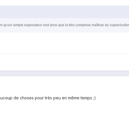
rs qu'un simple explorat
eur root ainsi que la très complexe maîtrise du copier/coller
t beaucoup de choses pour très peu en même temps ;)