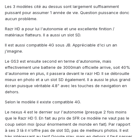
Les 3 modèles cité au dessus sont largement suffisamment
puissant pour assumer 1 année de vie. Question puissance donc
aucun problème.
Razr HD a pour lui l'autonomie et une excellente finition /
matériaux flatteurs. Il a aussi un slot SD.
Il est aussi compatible 4G sous JB. Appréciable d'ici un an
j'imagine.
Le GS3 est ensuite second en terme d'autonomie, mais
effectivement une batterie de 3000mah officielle arrive, soit 40%
d'autonomie en plus, il passera devant le razr HD. Il se débrouille
mieux en photo et a un slot SD également. Il a aussi le plus grand
écran puisque véritable 4.8" avec les touches de navigation en
dehors.
Selon le modèle il existe compatible 4G.
Le nexus 4 est le dernier sur l'autonomie (presque 2 fois moins
que le Razr HD !). En fait au prix de SFR ce modèle ne vaut pas le
coup selon moi (pour énormement de monde en fait). Par rapport
à ses 3 là il n'offre pas de slot SD, pas de meilleurs photos. Il est
très intéressant au tarif Google play, mais en dehors il faut passer