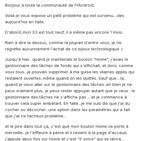
Bonjour à toute la communauté de FrAndroid,
Voila je vous expose un petit probléme qui est survenu....des
aujourd'hui en faite.
D'abord..mon S3 est tout neuf, il a même pas encore 1 mois..
Rien à dire la dessus, comme la plupart d'entre vous, je ne
regrette aucunnement l'achat de ce bijoux technologique :)
Jusqu'à hier.. quand je maintenais le bouton "Home", j'avais le
gestionnaire des tâches de fonds qui s'affichait, et donc comme
vous tous...je pouvais supprimer à ma guise les vilaines applis qui
restaient ouvertes..même quand on les quittés. Sauf que....la,
quand je veux aller sur le gestionnaire des tâches..eh bien je ne
peux vraiment plus, je peux rester appuyer autant que je veux : le
gestionnaire des tâches ne s'affiche pas ....et je commence à
trouver cela super embétant. En faite...je me suis dis que j'ai du
cocher ou décocher...une option dans les paramétres qui a fait
que j'ai ce facheux probléme...
et le pire dans tout ça, c'est que mon bouton Home se porte à
merveille...je l'effleure à peine et il revient à la page d'acceuil,
j'appuie deux fois sur home et c'est "S voice" qui se lance...