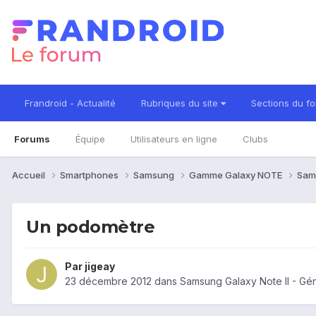
Frandroid - Actualité
Rubriques du site
Sections du f
Forums
Équipe
Utilisateurs en ligne
Clubs
Accueil
Smartphones
Samsung
Gamme Galaxy NOTE
Sam
Un podomètre
Par
jigeay
23 décembre 2012
dans
Samsung Galaxy Note II - Gé