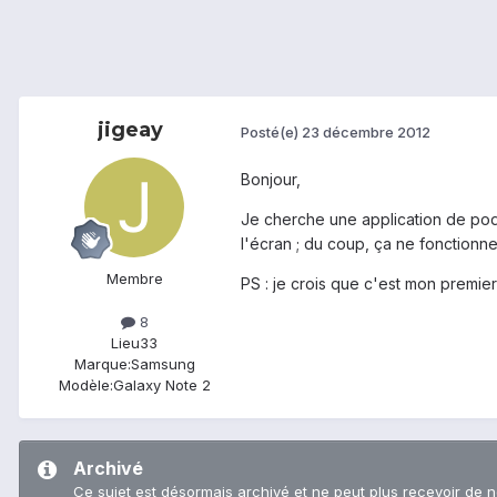
jigeay
Posté(e)
23 décembre 2012
Bonjour,
Je cherche une application de podo
l'écran ; du coup, ça ne fonctionn
Membre
PS : je crois que c'est mon premier
8
Lieu
33
Marque:
Samsung
Modèle:
Galaxy Note 2
Archivé
Ce sujet est désormais archivé et ne peut plus recevoir de 