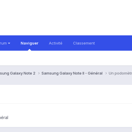
orum
Naviguer
Activité
Classement
sung Galaxy Note 2
Samsung Galaxy Note II - Général
Un podomèt
néral