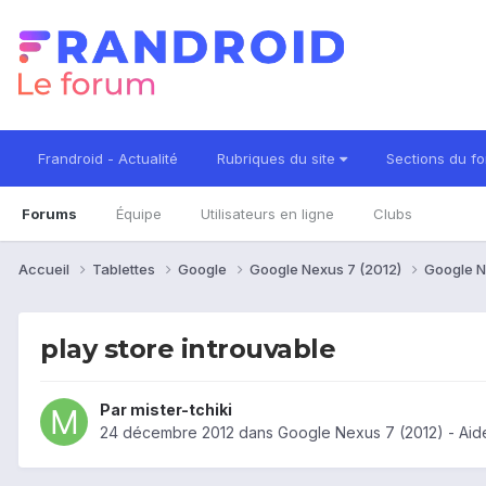
Frandroid - Actualité
Rubriques du site
Sections du f
Forums
Équipe
Utilisateurs en ligne
Clubs
Accueil
Tablettes
Google
Google Nexus 7 (2012)
Google N
play store introuvable
Par
mister-tchiki
24 décembre 2012
dans
Google Nexus 7 (2012) - Aid