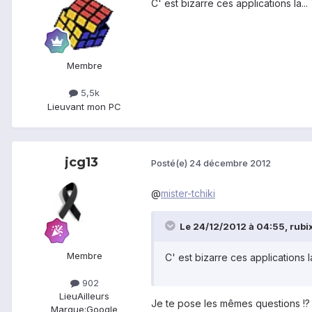
C' est bizarre ces applications la.
Membre
5,5k
Lieu
vant mon PC
jcg13
Posté(e)
24 décembre 2012
@
mister-tchiki
Le 24/12/2012 à 04:55, rubix
Membre
C' est bizarre ces applications 
902
Lieu
Ailleurs
Je te pose les mêmes questions !?
Marque:
Google