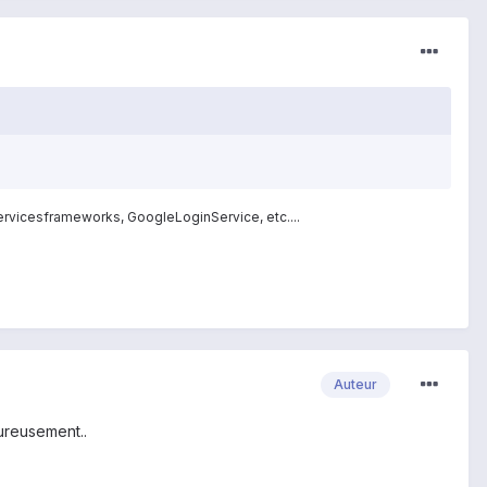
servicesframeworks, GoogleLoginService, etc....
Auteur
eureusement..