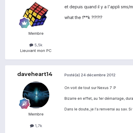
et depuis quand il y a l'appli sms/
what the f**k ?!?!?!?
Membre
5,5k
Lieu
vant mon PC
daveheart14
Posté(e)
24 décembre 2012
On voit de tout sur Nexus 7 :P
Bizarre en effet, au 1er démarrage, durant
Dans le doute, je l'a renverrai au sav. S
Membre
1,7k