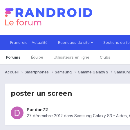
Frandroid - Actualité
Rubriques du site
Sections du f
Forums
Équipe
Utilisateurs en ligne
Clubs
Accueil
Smartphones
Samsung
Gamme Galaxy S
Samsung
poster un screen
Par
dan72
27 décembre 2012
dans
Samsung Galaxy S3 - Aides,