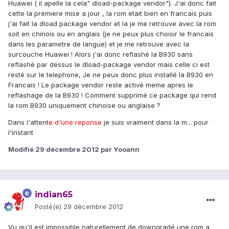
Huawei ( il apelle la cela" dload-package vendor"). J'ai donc fait
cette la premiere mise a jour , la rom etait bien en francais puis
j'ai fait la dload package vendor et la je me retrouve avec la rom
soit en chinois ou en anglais (je ne peux plus choisir le francais
dans les parametre de langue) et je me retrouve avec la
surcouche Huawei ! Alors j'ai donc reflashé la B930 sans
reflashé par dessus le dload-package vendor mais celle ci est
resté sur le telephone, Je ne peux donc plus installé la B930 en
Francais ! Le package vendor reste activé meme apres le
reflashage de la B930 ! Comment supprimé ce package qui rend
la rom B930 uniquement chinoise ou anglaise ?
Dans l'attent
e d'une reponse
je suis vraiment dans la m... pour
l'instant
Modifié
29 décembre 2012
par Yooann
indian65
Posté(e)
29 décembre 2012
Vu qu'il est impossible naturellement de downgradé une rom a