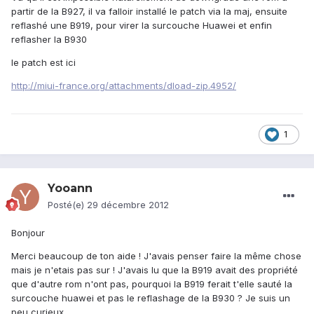
partir de la B927, il va falloir installé le patch via la maj, ensuite
reflashé une B919, pour virer la surcouche Huawei et enfin
reflasher la B930
le patch est ici
http://miui-france.org/attachments/dload-zip.4952/
1
Yooann
Posté(e)
29 décembre 2012
Bonjour
Merci beaucoup de ton aide ! J'avais penser faire la même chose
mais je n'etais pas sur ! J'avais lu que la B919 avait des propriété
que d'autre rom n'ont pas, pourquoi la B919 ferait t'elle sauté la
surcouche huawei et pas le reflashage de la B930 ? Je suis un
peu curieux