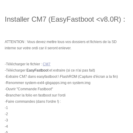
Installer CM7 (EasyFastboot <v8.0R) :
ATTENTION : Vous devez mettre tous vos dossiers et fichiers de la SD
interne sur votre ordi car il seront enlever.
-Télécharger le fichier :
CM7
-Télécharger
EasyFastboot
et extraire (si ce n'ai pas fait)
-Extraire CM7 dans easyfastboot \ FlashROM (Capture d'écran a la fin)
-Renommer system-ext4-gbgapps.img en system.img
-Ouvrir "
Commande Fastboot"
-Brancher la folio en fastboot sur l'ordi
-Faire commandes (dans l'ordre !) :
-1
-2
-3
-4
-5