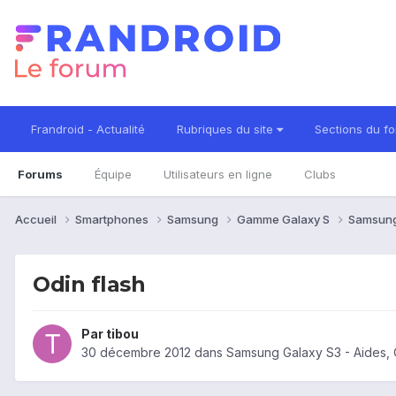
Frandroid - Actualité
Rubriques du site
Sections du f
Forums
Équipe
Utilisateurs en ligne
Clubs
Accueil
Smartphones
Samsung
Gamme Galaxy S
Samsung
Odin flash
Par
tibou
30 décembre 2012
dans
Samsung Galaxy S3 - Aides,