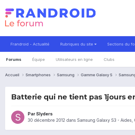
Frandroid - Actualité
Rubriques du site
Sections du f
Forums
Équipe
Utilisateurs en ligne
Clubs
Accueil
Smartphones
Samsung
Gamme Galaxy S
Samsung
Batterie qui ne tient pas 1jours e
Par
Slyders
30 décembre 2012
dans
Samsung Galaxy S3 - Aides,