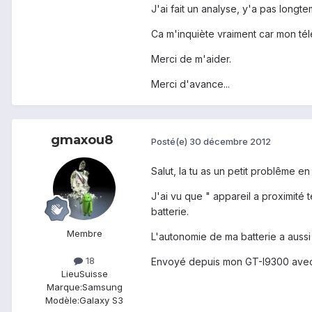
J'ai fait un analyse, y'a pas long
Ca m'inquiète vraiment car mon té
Merci de m'aider.
Merci d'avance...
gmaxou8
Posté(e)
30 décembre 2012
Salut, la tu as un petit problême en
J'ai vu que " appareil a proximité 
batterie.
Membre
L'autonomie de ma batterie a aussi
18
Envoyé depuis mon GT-I9300 avec
Lieu
Suisse
Marque:
Samsung
Modèle:
Galaxy S3