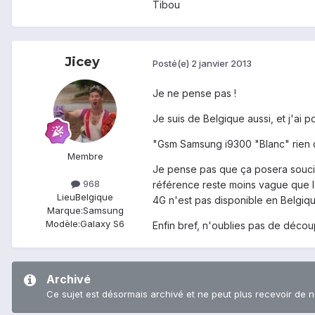
Tibou
Jicey
Posté(e)
2 janvier 2013
Je ne pense pas !
Je suis de Belgique aussi, et j'ai p
"Gsm Samsung i9300 "Blanc" rien d
Membre
Je pense pas que ça posera soucis,
968
référence reste moins vague que le 
Lieu
Belgique
4G n'est pas disponible en Belgiq
Marque:
Samsung
Modèle:
Galaxy S6
Enfin bref, n'oublies pas de découpe
Archivé
Ce sujet est désormais archivé et ne peut plus recevoir de 