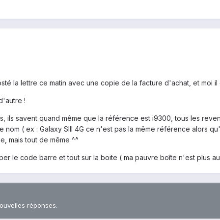
osté la lettre ce matin avec une copie de la facture d'achat, et moi il 
'autre !
 ils savent quand même que la référence est i9300, tous les revende
nom ( ex : Galaxy SIII 4G ce n'est pas la même référence alors qu'il 
ue, mais tout de même ^^
r le code barre et tout sur la boite ( ma pauvre boîte n'est plus auss
nouvelles réponses.