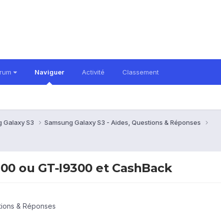
orum
Naviguer
Activité
Classement
 Galaxy S3
Samsung Galaxy S3 - Aides, Questions & Réponses
300 ou GT-I9300 et CashBack
tions & Réponses