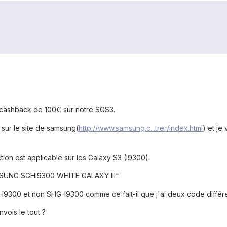
 cashback de 100€ sur notre SGS3.
sur le site de samsung(
http://www.samsung.c...trer/index.html
) et je
ction est applicable sur les Galaxy S3 (I9300).
AMSUNG SGHI9300 WHITE GALAXY III"
9300 et non SHG-I9300 comme ce fait-il que j'ai deux code différe
nvois le tout ?