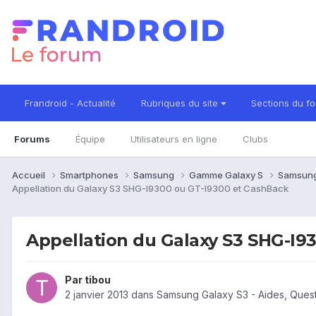
Frandroid - Actualité
Rubriques du site
Sections du f
Forums
Équipe
Utilisateurs en ligne
Clubs
Accueil
Smartphones
Samsung
Gamme Galaxy S
Samsung
Appellation du Galaxy S3 SHG-I9300 ou GT-I9300 et CashBack
Appellation du Galaxy S3 SHG-I9
Par
tibou
2 janvier 2013
dans
Samsung Galaxy S3 - Aides, Ques