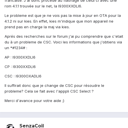
francaise. J'ai donc procédé au flashage de celui ci avec une
rom 4.1.1 trouvée sur le net, la I9300XXDLI6.
Le probleme est que je ne vois pas la mise à jour en OTA pour la
4.1.2 ni sur kies. En effet, kies m'indique que mon appareil ne
prend pas en charge la maj via kies.
Aprés des recherches sur le forum j'ai pu comprendre que c'etait
du à un probleme de CSC. Voici les informations que j'obtiens via
un *#1234# :
AP : I9300XXDLI6
CP : I9300XXDLI6
CSC : I9300OXADLI6
Il suffirait donc que je change de CSC pour résoudre le
probleme? Cela se fait avec l'apppli CSC Select ?
Merci d'avance pour votre aide ;)
SenzaCoil